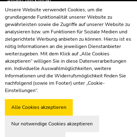
Anfahrt und Kontakt
Kommunikation und Öffentlichkeitsarbeit
Unsere Website verwendet Cookies, um die
grundlegende Funktionalität unserer Website zu
Moodle
gewährleisten sowie die Zugriffe auf unserer Website zu
UNIGRAZonline
analysieren bzw. um Funktionen für Soziale Medien und
Impressum
zielgerichtete Werbung anbieten zu können. Hierzu ist es
Datenschutzerklärung
nötig Informationen an die jeweiligen Dienstanbieter
Cookie-Einstellungen
weiterzugeben. Mit dem Klick auf „Alle Cookies
Barrierefreiheitserklärung
akzeptieren“ willigen Sie in diese Datenverarbeitungen
ein. Individuelle Auswahlmöglichkeiten, weitere
Informationen und die Widerrufsmöglichkeit finden Sie
nachfolgend (sowie im Footer) unter „Cookie-
Wetterstation
Uni Graz
Einstellungen“.
Alle Cookies akzeptieren
Nur notwendige Cookies akzeptieren