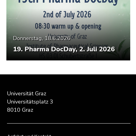
Donnerstag, 18.6.2026
19. Pharma DocDay, 2. Juli 2026
Beginn
Ende
Ende
des
dieses
dieses
Seitenbereichs:
Seitenbereichs.
Seitenbereichs.
Universität Graz
Zusatzinformationen:
Zur
Zur
Universitätsplatz 3
Übersicht
Übersicht
8010 Graz
der
der
Seitenbereiche
Seitenbereiche