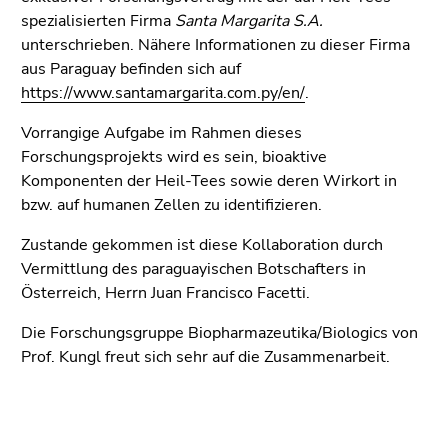
(Zugriffstaste
spezialisierten Firma
Santa Margarita S.A.
5)
unterschrieben. Nähere Informationen zu dieser Firma
Zu
aus Paraguay befinden sich auf
den
https://www.santamargarita.com.py/en/
.
Seiteneinstellungen
(Benutzer/Sprache)
Vorrangige Aufgabe im Rahmen dieses
(Zugriffstaste
Forschungsprojekts wird es sein, bioaktive
8)
Komponenten der Heil-Tees sowie deren Wirkort in
Zur
bzw. auf humanen Zellen zu identifizieren.
Suche
Zustande gekommen ist diese Kollaboration durch
(Zugriffstaste
Vermittlung des paraguayischen Botschafters in
9)
Österreich, Herrn Juan Francisco Facetti.
Ende
Die Forschungsgruppe Biopharmazeutika/Biologics von
dieses
Prof. Kungl freut sich sehr auf die Zusammenarbeit.
Seitenbereichs.
Zur
Übersicht
der