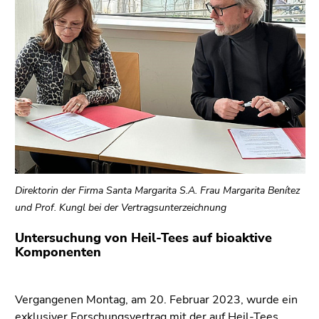
bestätigen
Sie diesen
Link.
Beginn
Zum
des
Inhalt
Seitenbereichs:
(Zugriffstaste
Seitenbereiche:
1)
Zur
Positionsanzeige
(Zugriffstaste
2)
Direktorin der Firma Santa Margarita S.A. Frau Margarita Benítez
Zur
und Prof. Kungl bei der Vertragsunterzeichnung
Hauptnavigation
Untersuchung von Heil-Tees auf bioaktive
(Zugriffstaste
Komponenten
3)
Zu
den
Vergangenen Montag, am 20. Februar 2023, wurde ein
Zusatzinformationen
exklusiver Forschungsvertrag mit der auf Heil-Tees