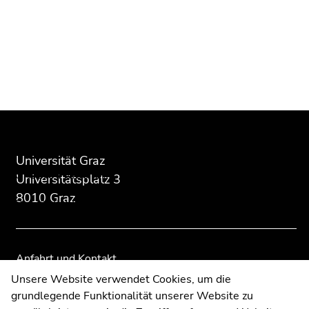
Beginn
Ende
Ende
des
dieses
dieses
Seitenbereichs:
Seitenbereichs.
Seitenbereichs.
Über das Institut
Beginn
Zusatzinformationen:
Zur
Zur
Universität Graz
des
Unsere Forschung
Übersicht
Übersicht
Universitätsplatz 3
Seitenbereichs:
der
der
Unternavigation:
8010 Graz
Persönlichkeiten
Seitenbereiche
Seitenbereiche
Studienservice
Anfahrt und Kontakt
Ende
Kommunikation und Öffentlichkeitsarbeit
Unsere Website verwendet Cookies, um die
dieses
grundlegende Funktionalität unserer Website zu
Moodle