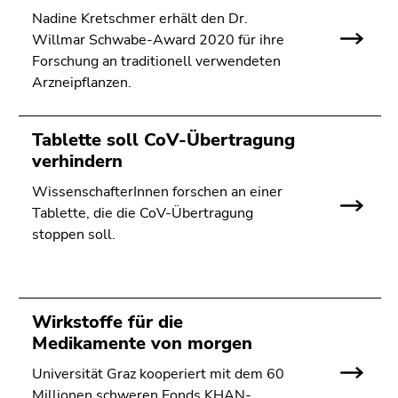
Seitenbereichs.
Nadine Kretschmer erhält den Dr.
Zur
Willmar Schwabe-Award 2020 für ihre
Übersicht
Forschung an traditionell verwendeten
der
Arzneipflanzen.
Seitenbereiche
Tablette soll CoV-Übertragung
verhindern
WissenschafterInnen forschen an einer
Tablette, die die CoV-Übertragung
stoppen soll.
Wirkstoffe für die
Medikamente von morgen
Universität Graz kooperiert mit dem 60
Millionen schweren Fonds KHAN-