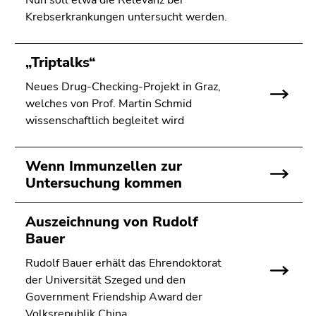
Nun soll etwa die Relevanz bei
bestätigen
Krebserkrankungen untersucht werden.
Sie diesen
Link.
„Triptalks“
Beginn
Zum
des
Inhalt
Neues Drug-Checking-Projekt in Graz,
Seitenbereichs:
(Zugriffstaste
welches von Prof. Martin Schmid
Seitenbereiche:
1)
wissenschaftlich begleitet wird
Zur
Positionsanzeige
Wenn Immunzellen zur
(Zugriffstaste
Untersuchung kommen
2)
Zur
Hauptnavigation
Auszeichnung von Rudolf
(Zugriffstaste
Bauer
3)
Rudolf Bauer erhält das Ehrendoktorat
Zur
der Universität Szeged und den
Unternavigation
Government Friendship Award der
(Zugriffstaste
Volksrepublik China