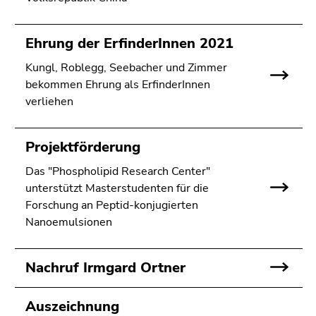
4)
Zu
den
Ehrung der ErfinderInnen 2021
Zusatzinformationen
Kungl, Roblegg, Seebacher und Zimmer
(Zugriffstaste
bekommen Ehrung als ErfinderInnen
5)
verliehen
Zu
den
Seiteneinstellungen
Projektförderung
(Benutzer/Sprache)
Das "Phospholipid Research Center"
(Zugriffstaste
unterstützt Masterstudenten für die
8)
Forschung an Peptid-konjugierten
Zur
Nanoemulsionen
Suche
(Zugriffstaste
9)
Nachruf Irmgard Ortner
Ende
dieses
Auszeichnung