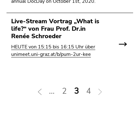
annual DocDay on October 1st, 2020.
Live-Stream Vortrag „What is
life?“ von Frau Prof. Dr.in
Renée Schroeder
HEUTE von 15:15 bis 16:15 Uhr über
unimeet.uni-graz.at/b/pum-2ur-kee
...
2
3
4